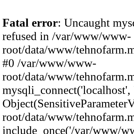
Fatal error
: Uncaught mys
refused in /var/www/www-
root/data/www/tehnofarm.mo
#0 /var/www/www-
root/data/www/tehnofarm.m
mysqli_connect('localhost', 
Object(SensitiveParameter
root/data/www/tehnofarm.m
include_once('/var/www/ww