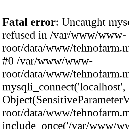
Fatal error
: Uncaught mys
refused in /var/www/www-
root/data/www/tehnofarm.mo
#0 /var/www/www-
root/data/www/tehnofarm.m
mysqli_connect('localhost', 
Object(SensitiveParameter
root/data/www/tehnofarm.m
include_once('/var/www/ww