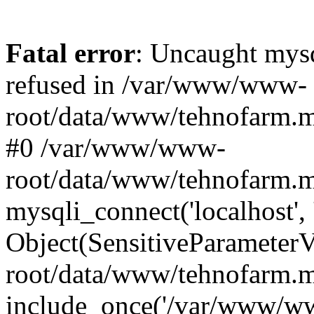
Fatal error
: Uncaught mys
refused in /var/www/www-
root/data/www/tehnofarm.mo
#0 /var/www/www-
root/data/www/tehnofarm.m
mysqli_connect('localhost', 
Object(SensitiveParameter
root/data/www/tehnofarm.m
include_once('/var/www/ww