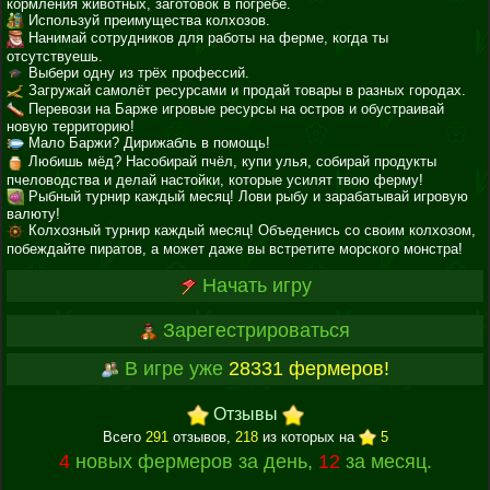
кормления животных, заготовок в погребе.
Используй преимущества колхозов.
Нанимай сотрудников для работы на ферме, когда ты
отсутствуешь.
Выбери одну из трёх профессий.
Загружай самолёт ресурсами и продай товары в разных городах.
Перевози на Барже игровые ресурсы на остров и обустраивай
новую территорию!
Мало Баржи? Дирижабль в помощь!
Любишь мёд? Насобирай пчёл, купи улья, собирай продукты
пчеловодства и делай настойки, которые усилят твою ферму!
Рыбный турнир каждый месяц! Лови рыбу и зарабатывай игровую
валюту!
Колхозный турнир каждый месяц! Объеденись со своим колхозом,
побеждайте пиратов, а может даже вы встретите морского монстра!
Начать игру
Зарегестрироваться
В игре уже
28331 фермеров!
Отзывы
Всего
291
отзывов,
218
из которых на
5
4
новых фермеров за день,
12
за месяц.