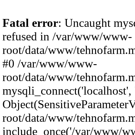
Fatal error
: Uncaught mys
refused in /var/www/www-
root/data/www/tehnofarm.mo
#0 /var/www/www-
root/data/www/tehnofarm.m
mysqli_connect('localhost', 
Object(SensitiveParameter
root/data/www/tehnofarm.m
include_once('/var/www/ww