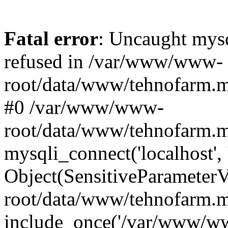
Fatal error
: Uncaught mys
refused in /var/www/www-
root/data/www/tehnofarm.mo
#0 /var/www/www-
root/data/www/tehnofarm.m
mysqli_connect('localhost', 
Object(SensitiveParameter
root/data/www/tehnofarm.m
include_once('/var/www/ww