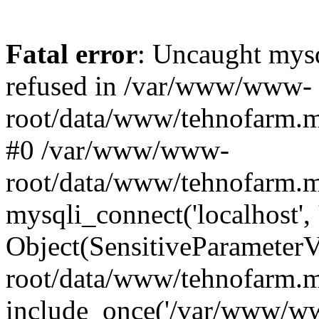
Fatal error
: Uncaught mys
refused in /var/www/www-
root/data/www/tehnofarm.mo
#0 /var/www/www-
root/data/www/tehnofarm.m
mysqli_connect('localhost', 
Object(SensitiveParameter
root/data/www/tehnofarm.m
include_once('/var/www/ww